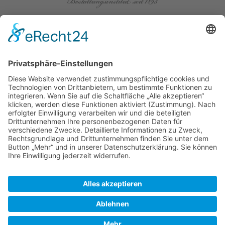
AUF DEM LOH 12 | 30167 HANNOVER
STÖCKENER STR. 21 | 30419 HANNOVER
0511 - 70 21 29 |
INFO
@ACKERMANN-BAUER.DE
AUSFÜHRENDE WERBEAGENTUR; WEBSEITE, PLANUNG, KONZEPT, DESIGN,
PROGRAMMIERUNG UND PFLEGE:
REGIOPRINT WERBEMEDIEN & AGENTUR E.K., INH. DIETMAR NADOLNY | 38518
GIFHORN